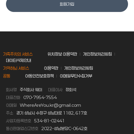
회원가입
가족주치의 서비스
위치정보 이용약관
개인정보처리방침
데이터삭제안내
기억하뇌 서비스
이용약관
개인정보처리방침
공통
아동안전보호정책
이메일무단수집거부
회사명
주식회사 웨이
대표이사
정회석
대표전화
070-7954-7554
이메일
WhereAreYou.kr@gmail.com
주소
경기 성남시 수정구 성남대로 1182, 617호
사업자등록번호
534-81-02441
통신판매업신고번호
2022-성남분당C-0642호