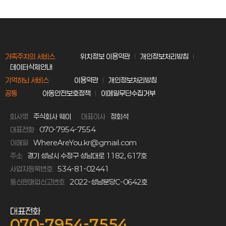
가족주치의 서비스
위치정보 이용약관
개인정보처리방침
데이터삭제안내
기억하뇌 서비스
이용약관
개인정보처리방침
공통
아동안전보호정책
이메일무단수집거부
회사명
주식회사 웨이
대표이사
정회석
대표전화
070-7954-7554
이메일
WhereAreYou.kr@gmail.com
주소
경기 성남시 수정구 성남대로 1182, 617호
사업자등록번호
534-81-02441
통신판매업신고번호
2022-성남분당C-0642호
대표전화
070-7954-7554