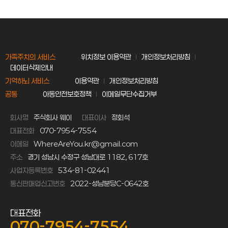
가족주치의 서비스
위치정보 이용약관
개인정보처리방침
데이터삭제안내
기억하뇌 서비스
이용약관
개인정보처리방침
공통
아동안전보호정책
이메일무단수집거부
회사명
주식회사 웨이
대표이사
정회석
대표전화
070-7954-7554
이메일
WhereAreYou.kr@gmail.com
주소
경기 성남시 수정구 성남대로 1182, 617호
사업자등록번호
534-81-02441
통신판매업신고번호
2022-성남분당C-0642호
대표전화
070-7954-7554