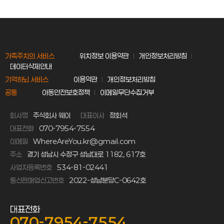
가족주치의 서비스
위치정보 이용약관
개인정보처리방침
데이터삭제안내
기억하뇌 서비스
이용약관
개인정보처리방침
공통
아동안전보호정책
이메일무단수집거부
회사명
주식회사 웨이
대표이사
정회석
대표전화
070-7954-7554
이메일
WhereAreYou.kr@gmail.com
주소
경기 성남시 수정구 성남대로 1182, 617호
사업자등록번호
534-81-02441
통신판매업신고번호
2022-성남분당C-0642호
대표전화
070-7954-7554