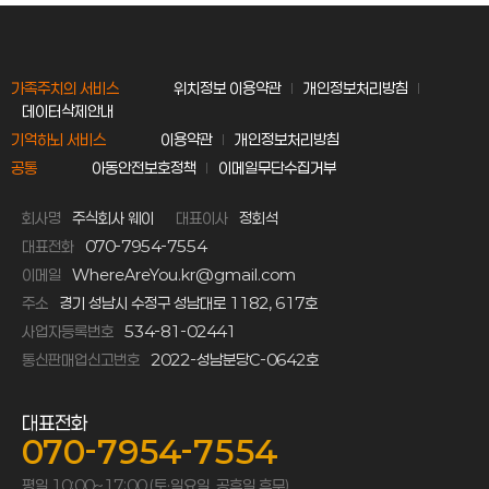
가족주치의 서비스
위치정보 이용약관
개인정보처리방침
데이터삭제안내
기억하뇌 서비스
이용약관
개인정보처리방침
공통
아동안전보호정책
이메일무단수집거부
회사명
주식회사 웨이
대표이사
정회석
대표전화
070-7954-7554
이메일
WhereAreYou.kr@gmail.com
주소
경기 성남시 수정구 성남대로 1182, 617호
사업자등록번호
534-81-02441
통신판매업신고번호
2022-성남분당C-0642호
대표전화
070-7954-7554
평일 10:00~17:00 (토·일요일, 공휴일 휴무)