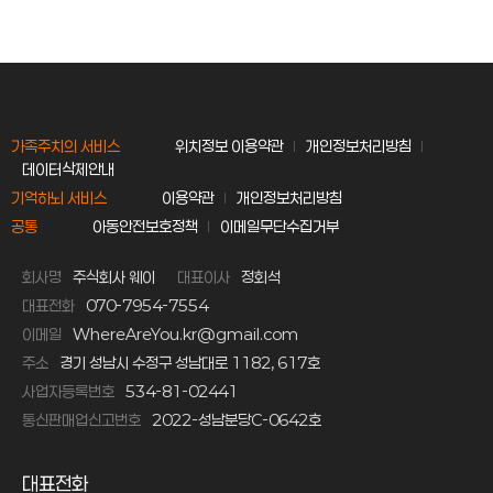
가족주치의 서비스
위치정보 이용약관
개인정보처리방침
데이터삭제안내
기억하뇌 서비스
이용약관
개인정보처리방침
공통
아동안전보호정책
이메일무단수집거부
회사명
주식회사 웨이
대표이사
정회석
대표전화
070-7954-7554
이메일
WhereAreYou.kr@gmail.com
주소
경기 성남시 수정구 성남대로 1182, 617호
사업자등록번호
534-81-02441
통신판매업신고번호
2022-성남분당C-0642호
대표전화