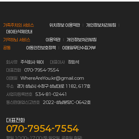
가족주치의 서비스
위치정보 이용약관
개인정보처리방침
데이터삭제안내
기억하뇌 서비스
이용약관
개인정보처리방침
공통
아동안전보호정책
이메일무단수집거부
회사명
주식회사 웨이
대표이사
정회석
대표전화
070-7954-7554
이메일
WhereAreYou.kr@gmail.com
주소
경기 성남시 수정구 성남대로 1182, 617호
사업자등록번호
534-81-02441
통신판매업신고번호
2022-성남분당C-0642호
대표전화
070-7954-7554
평일 10:00~17:00 (토·일요일, 공휴일 휴무)