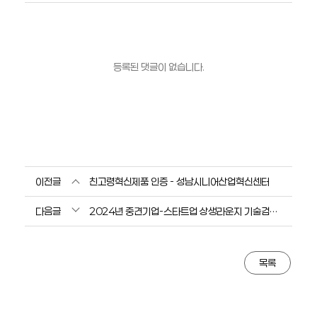
등록된 댓글이 없습니다.
이전글
친고령혁신제품 인증 - 성남시니어산업혁신센터
다음글
2024년 중견기업-스타트업 상생라운지 기술검증(PoC) 선정 - 한국산업지능화협회
목록