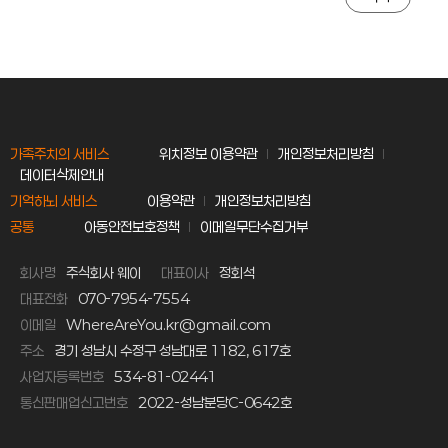
가족주치의 서비스
위치정보 이용약관
개인정보처리방침
데이터삭제안내
기억하뇌 서비스
이용약관
개인정보처리방침
공통
아동안전보호정책
이메일무단수집거부
회사명
주식회사 웨이
대표이사
정회석
대표전화
070-7954-7554
이메일
WhereAreYou.kr@gmail.com
주소
경기 성남시 수정구 성남대로 1182, 617호
사업자등록번호
534-81-02441
통신판매업신고번호
2022-성남분당C-0642호