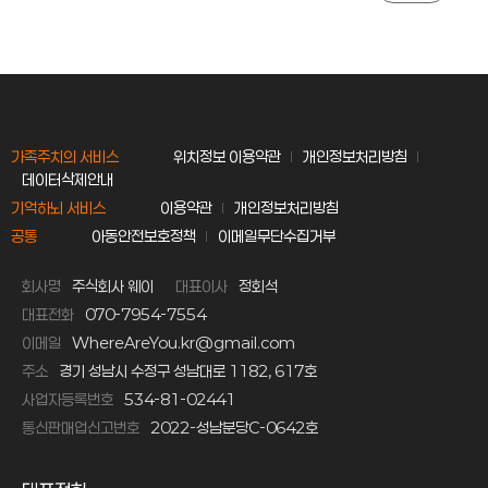
가족주치의 서비스
위치정보 이용약관
개인정보처리방침
데이터삭제안내
기억하뇌 서비스
이용약관
개인정보처리방침
공통
아동안전보호정책
이메일무단수집거부
회사명
주식회사 웨이
대표이사
정회석
대표전화
070-7954-7554
이메일
WhereAreYou.kr@gmail.com
주소
경기 성남시 수정구 성남대로 1182, 617호
사업자등록번호
534-81-02441
통신판매업신고번호
2022-성남분당C-0642호