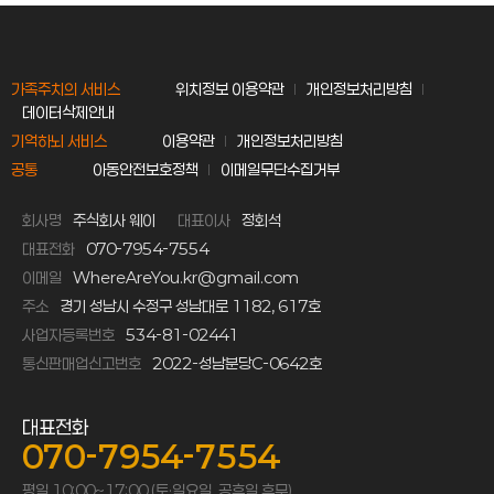
가족주치의 서비스
위치정보 이용약관
개인정보처리방침
데이터삭제안내
기억하뇌 서비스
이용약관
개인정보처리방침
공통
아동안전보호정책
이메일무단수집거부
회사명
주식회사 웨이
대표이사
정회석
대표전화
070-7954-7554
이메일
WhereAreYou.kr@gmail.com
주소
경기 성남시 수정구 성남대로 1182, 617호
사업자등록번호
534-81-02441
통신판매업신고번호
2022-성남분당C-0642호
대표전화
070-7954-7554
평일 10:00~17:00 (토·일요일, 공휴일 휴무)