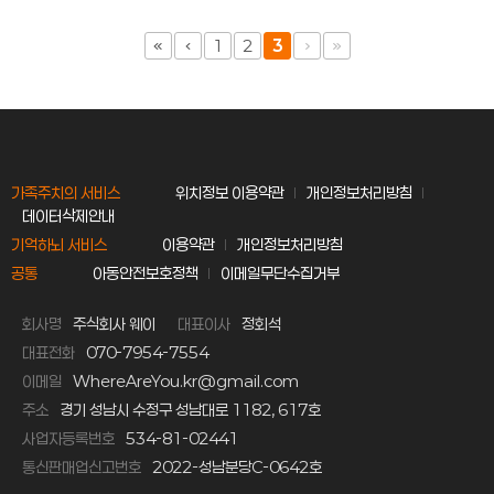
1
2
3
가족주치의 서비스
위치정보 이용약관
개인정보처리방침
데이터삭제안내
기억하뇌 서비스
이용약관
개인정보처리방침
공통
아동안전보호정책
이메일무단수집거부
회사명
주식회사 웨이
대표이사
정회석
대표전화
070-7954-7554
이메일
WhereAreYou.kr@gmail.com
주소
경기 성남시 수정구 성남대로 1182, 617호
사업자등록번호
534-81-02441
통신판매업신고번호
2022-성남분당C-0642호