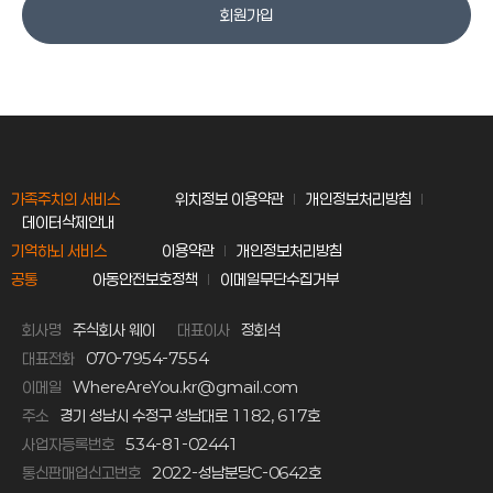
회원가입
가족주치의 서비스
위치정보 이용약관
개인정보처리방침
데이터삭제안내
기억하뇌 서비스
이용약관
개인정보처리방침
공통
아동안전보호정책
이메일무단수집거부
회사명
주식회사 웨이
대표이사
정회석
대표전화
070-7954-7554
이메일
WhereAreYou.kr@gmail.com
주소
경기 성남시 수정구 성남대로 1182, 617호
사업자등록번호
534-81-02441
통신판매업신고번호
2022-성남분당C-0642호