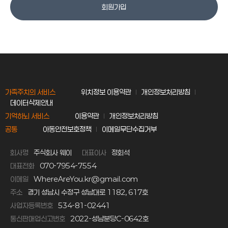
회원가입
가족주치의 서비스
위치정보 이용약관
개인정보처리방침
데이터삭제안내
기억하뇌 서비스
이용약관
개인정보처리방침
공통
아동안전보호정책
이메일무단수집거부
회사명
주식회사 웨이
대표이사
정회석
대표전화
070-7954-7554
이메일
WhereAreYou.kr@gmail.com
주소
경기 성남시 수정구 성남대로 1182, 617호
사업자등록번호
534-81-02441
통신판매업신고번호
2022-성남분당C-0642호