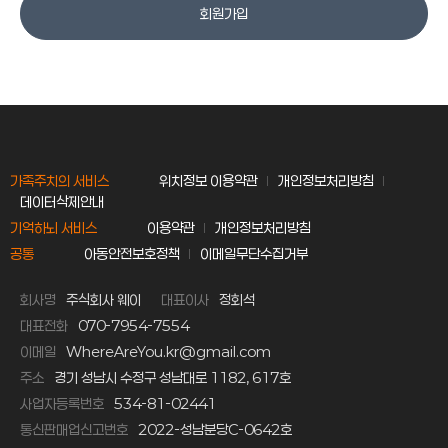
회원가입
가족주치의 서비스
위치정보 이용약관
개인정보처리방침
데이터삭제안내
기억하뇌 서비스
이용약관
개인정보처리방침
공통
아동안전보호정책
이메일무단수집거부
회사명
주식회사 웨이
대표이사
정회석
대표전화
070-7954-7554
이메일
WhereAreYou.kr@gmail.com
주소
경기 성남시 수정구 성남대로 1182, 617호
사업자등록번호
534-81-02441
통신판매업신고번호
2022-성남분당C-0642호