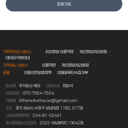
회원가입
가족주치의 서비스
위치정보 이용약관
개인정보처리방침
데이터삭제안내
기억하뇌 서비스
이용약관
개인정보처리방침
공통
아동안전보호정책
이메일무단수집거부
회사명
주식회사 웨이
대표이사
정회석
대표전화
070-7954-7554
이메일
WhereAreYou.kr@gmail.com
주소
경기 성남시 수정구 성남대로 1182, 617호
사업자등록번호
534-81-02441
통신판매업신고번호
2022-성남분당C-0642호