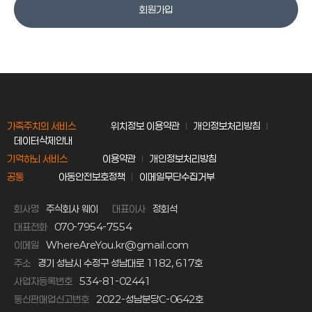
회원가입
가족주치의 서비스
위치정보 이용약관
개인정보처리방침
데이터삭제안내
기억하뇌 서비스
이용약관
개인정보처리방침
공통
아동안전보호정책
이메일무단수집거부
회사명
주식회사 웨이
대표이사
정회석
대표전화
070-7954-7554
이메일
WhereAreYou.kr@gmail.com
주소
경기 성남시 수정구 성남대로 1182, 617호
사업자등록번호
534-81-02441
통신판매업신고번호
2022-성남분당C-0642호